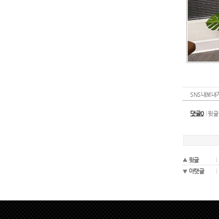
SNS내보내
댓글0
윗글
윗글
아랫글